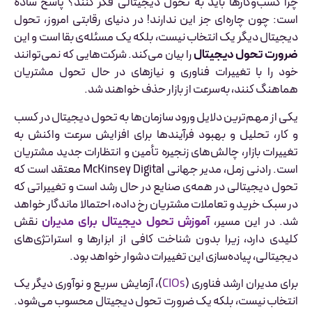
چرا کسب‌وکارها باید به تحول دیجیتالی فکر کنند؟ پاسخ ساده
است: چون چاره‌ای جز این ندارند! در دنیای رقابتی امروز، تحول
دیجیتال دیگر یک انتخاب نیست، بلکه یک مسئله‌ی بقا است و این
ضرورت تحول دیجیتال
را بیان می‌کند. شرکت‌هایی که نمی‌توانند
خود را با تغییرات فناوری و نیازهای در حال تحول مشتریان
هماهنگ کنند، به‌سرعت از بازار حذف خواهند شد.
یکی از مهم‌ترین دلایل ورود سازمان‌ها به تحول دیجیتال در کسب
و کار، تحلیل و بهبود فرآیندها برای افزایش سرعت واکنش به
تغییرات بازار، چالش‌های زنجیره تأمین و انتظارات جدید مشتریان
است. رادنی زمل، مدیر جهانی McKinsey Digital معتقد است که
تحول دیجیتالی در همه‌ی صنایع در حال رشد است و تغییراتی که
در سبک خرید و تعاملات مشتریان رخ داده، احتمالا ماندگار خواهد
شد. در این مسیر،
آموزش تحول دیجیتال برای مدیران
نقش
کلیدی دارد، زیرا بدون شناخت کافی از ابزارها و استراتژی‌های
دیجیتالی، پیاده‌سازی این تغییرات دشوار خواهد بود.
برای مدیران ارشد فناوری (
CIOs
)، آزمایش سریع و نوآوری دیگر یک
انتخاب نیست، بلکه یک ضرورت تحول دیجیتال محسوب می‌شود.