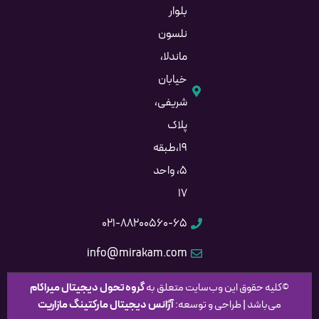
بلوار
نلسون
ماندلا،
خیابان
شریفی،
پلاک
۱۹،طبقه
۵، واحد
۱۷
۰۲۱-۸۸۲۰۰۵۶۰-۶۵
info@mirakam.com
©کلیه حقوق این وب‌سایت متعلق به
گروه
تحول دیجیتال میراکام
می‌باشد | طراحی و توسعه:
آژانس دیجیتال مارکتینگ مازاریت