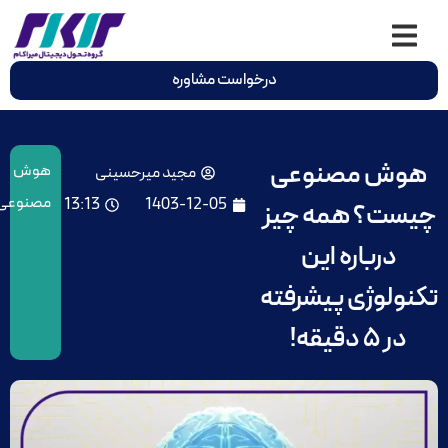
درخواست مشاوره
هوش مصنوعی
هوش
مجید میرحسینی
مصنوعی
13:13
1403-12-05
چیست؟ همه چیز
درباره این
تکنولوژی پیشرفته
در ۵ دقیقه!