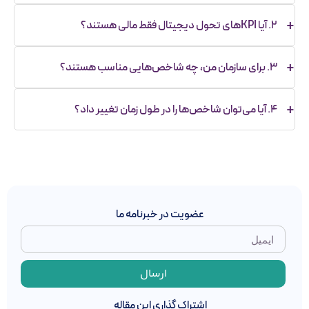
زیرا بدون سنجش، نمی‌توان فهمید که اقدامات دیجیتالی
۲. آیا KPIهای تحول دیجیتال فقط مالی هستند؟
واقعاً مؤثر بوده‌اند یا نه. شاخص های تحول دیجیتال به شما
کمک می‌کنند عملکرد را به‌درستی ارزیابی و تصمیم‌گیری‌های
خیر. KPIهای تحول دیجیتال فقط به درآمد یا سود محدود
آگاهانه‌تری انجام دهید.
۳. برای سازمان من، چه شاخص‌هایی مناسب هستند؟
نمی‌شوند. شاخص‌هایی برای تجربه مشتری، نوآوری،
بهره‌وری عملیاتی، مشارکت کارکنان و بسیاری از حوزه‌های
هر سازمان بر اساس اهداف، صنعت، ساختار و مرحله‌ای که در
دیگر هم وجود دارد.
۴. آیا می‌توان شاخص‌ها را در طول زمان تغییر داد؟
مسیر تحول قرار دارد، باید شاخص‌های مخصوص به خود را
تعریف کند. یادگیری اصول این شاخص‌ها در آموزش تحول
بله. شاخص‌ها باید انعطاف‌پذیر باشند و با تغییر شرایط
دیجیتال برای مدیران به شما کمک می‌کند انتخاب‌های
سازمان، بازار و اهداف، به‌روز شوند. رصد مداوم و تحلیل
بهتری داشته باشید.
داده‌ها نقش کلیدی در بهبود شاخص‌ها دارند.
عضویت در خبرنامه ما
ارسال
اشتراک گذاری این مقاله