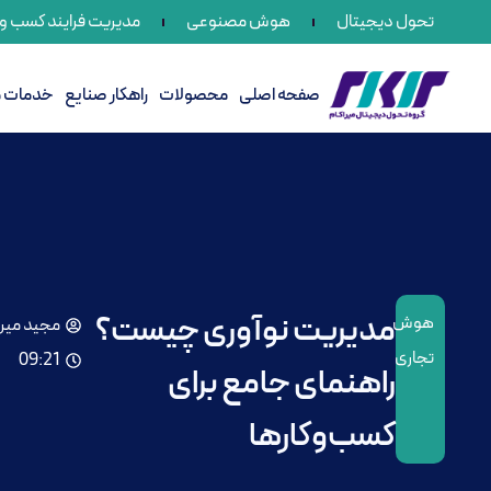
تحول دیجیتال
هوش مصنوعی
مدیریت فرایند کسب و ک
صفحه اصلی
محصولات
راهکار صنایع
خدمات می
مدیریت نوآوری چیست؟
هوش
مجید میر
تجاری
09:21
راهنمای جامع برای
کسب‌وکارها