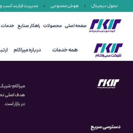
تحول دیجیتال
هوش مصنوعی
مدیریت فرایند کسب و ک
صفحه اصلی
محصولات
راهکار صنایع
خدمات می
همه خدمات
درباره میراکام
ارتبا
میراکام؛ شری
هدف اصلی تحول
در بازار است.
دسترسی سریع