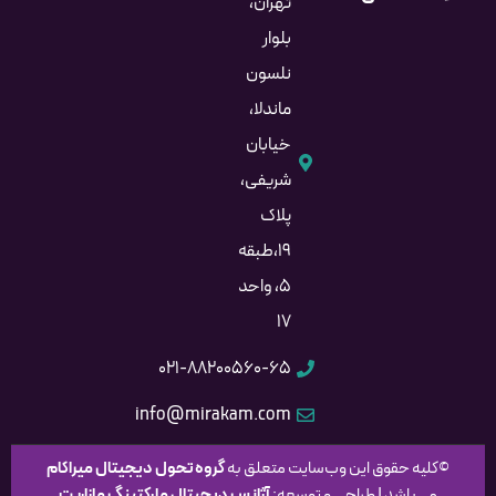
تهران،
بلوار
نلسون
ماندلا،
خیابان
شریفی،
پلاک
۱۹،طبقه
۵، واحد
۱۷
۰۲۱-۸۸۲۰۰۵۶۰-۶۵
info@mirakam.com
©کلیه حقوق این وب‌سایت متعلق به
گروه
تحول دیجیتال میراکام
می‌باشد | طراحی و توسعه:
آژانس دیجیتال مارکتینگ مازاریت