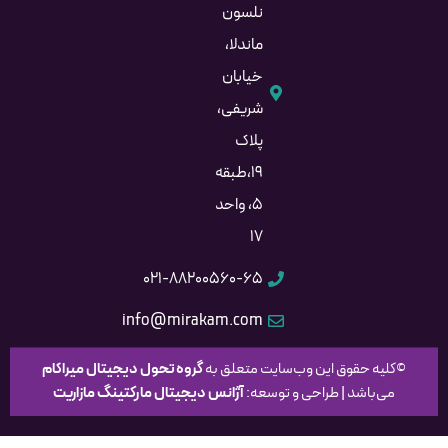
نلسون
ماندلا،
خیابان
شریفی،
پلاک
۱۹،طبقه
۵، واحد
۱۷
۰۲۱-۸۸۲۰۰۵۶۰-۶۵
info@mirakam.com
©کلیه حقوق این وب‌سایت متعلق به
گروه
تحول دیجیتال میراکام
می‌باشد | طراحی و توسعه:
آژانس دیجیتال مارکتینگ مازاریت