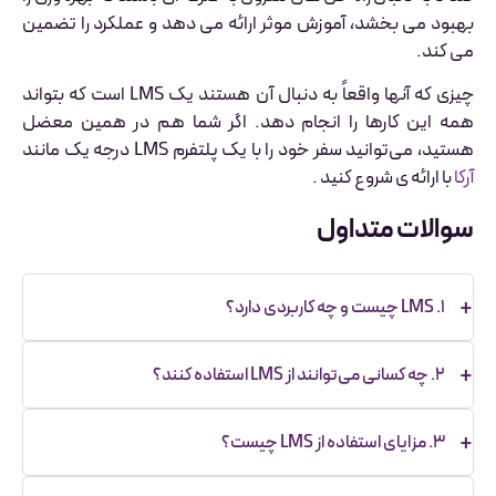
بهبود می بخشد، آموزش موثر ارائه می دهد و عملکرد را تضمین
می کند.
چیزی که آنها واقعاً به دنبال آن هستند یک LMS است که بتواند
همه این کارها را انجام دهد. اگر شما هم در همین معضل
هستید، می‌توانید سفر خود را با یک پلتفرم LMS درجه یک مانند
آرکا
با ارائه ی شروع کنید .
سوالات متداول
۱. LMS چیست و چه کاربردی دارد؟
سیستم مدیریت یادگیری (LMS) نرم‌افزاری است که برای
۲. چه کسانی می‌توانند از LMS استفاده کنند؟
ایجاد، ارائه، مدیریت و ردیابی دوره‌ها و محتوای آموزشی
آنلاین استفاده می‌شود. این سیستم می‌تواند هم در
LMS برای موسسات آموزشی، شرکت‌ها و کسب‌وکارها،
آموزش حضوری و ترکیبی و هم در آموزش کاملاً آنلاین به کار
۳. مزایای استفاده از LMS چیست؟
سازمان‌های غیرانتفاعی، ارائه‌دهندگان محتوا، فرانشیزها، و
گرفته شود.
حتی فریلنسرهایی که می‌خواهند دانش خود را آموزش
با استفاده از LMS می‌توان به محتوای آموزشی دسترسی