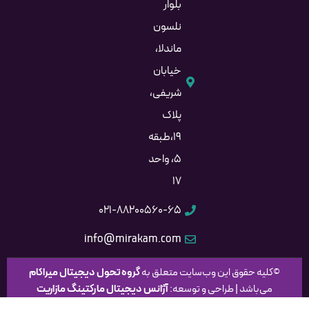
بلوار
نلسون
ماندلا،
خیابان
شریفی،
پلاک
۱۹،طبقه
۵، واحد
۱۷
۰۲۱-۸۸۲۰۰۵۶۰-۶۵
info@mirakam.com
©کلیه حقوق این وب‌سایت متعلق به
گروه
تحول دیجیتال میراکام
می‌باشد | طراحی و توسعه:
آژانس دیجیتال مارکتینگ مازاریت