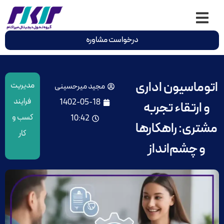
درخواست مشاوره
اتوماسیون اداری
مدیریت
مجید میرحسینی
فرایند
1402-05-18
و ارتقاء تجربه
کسب و
10:42
مشتری: راهکارها
کار
و چشم‌انداز